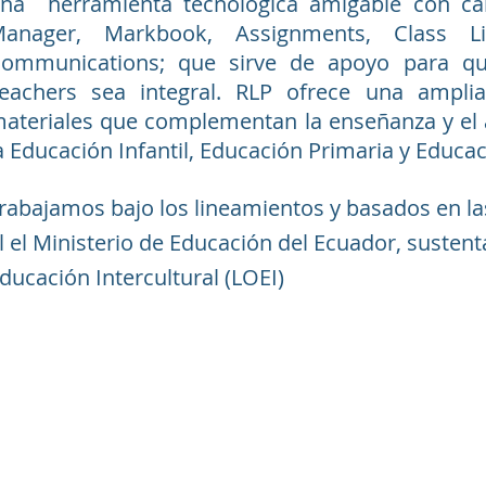
na herramienta tecnológica amigable con car
anager, Markbook, Assignments, Class Libr
ommunications; que sirve de apoyo para qu
eachers sea integral. RLP ofrece una ampl
ateriales que complementan la enseñanza y el a
a Educación Infantil, Educación Primaria y Educa
rabajamos bajo los lineamientos y basados en la
l el Ministerio de Educación del Ecuador, susten
ducación Intercultural (LOEI)
ONTACTO DIRECTO
ADMISIÓN ONLINE
TRABAJA CON