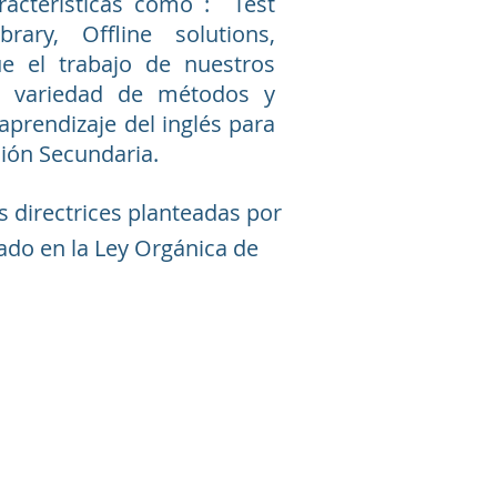
acterísticas como : Test
ary, Offline solutions,
e el trabajo de nuestros
ia variedad de métodos y
prendizaje del inglés para
ción Secundaria.
s directrices planteadas por
tado en la Ley Orgánica de
 NOSOTROS
AGENDA UNA CITA