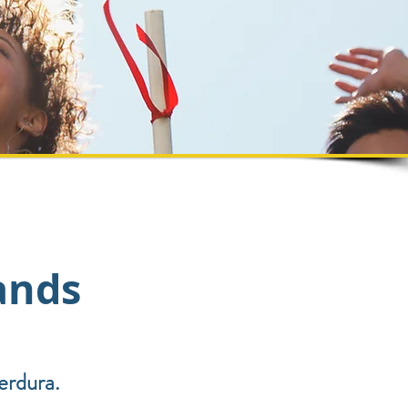
ands
erdura.