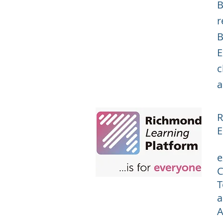
B
r
B
E
c
a
R
E
e
e
C
T
a
A