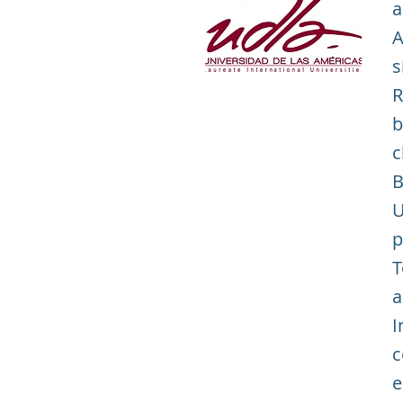
a
A
s
R
b
c
B
U
p
T
a
I
c
e