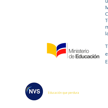
u
M
C
T
m
l
T
e
E
C
Educación que perdura