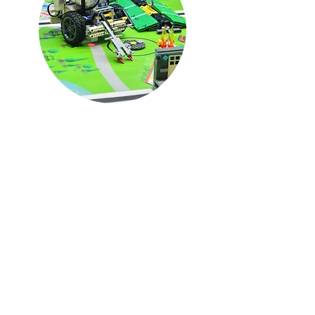
Explorando la Robótica (2do Básica a 4to
Básica):
Re-imaginar soluciones y desarrollar
su creatividad, concentración y
psicomotricidad.
Introducción a la Robótica (5to Básica a
7mo Básica):
Descubrir conceptos
elementales para diseñar, problematizar y
robotizar, fomentando el pensamiento crítico,
la colaboración y el trabajo en equipo.
RobotTech (8vo Básica a 2do BGU):