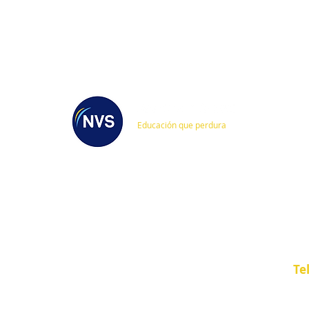
C
Educación que perdura
CO
CONÓCENOS
Ce
Somos una Institución que brinda
servicios educativos en todos los
niveles: preescolar, primaria y
Te
secundaria; comprometida en brindar
Co
un alto nivel académico, que tiene
Co
como base la práctica de valores,