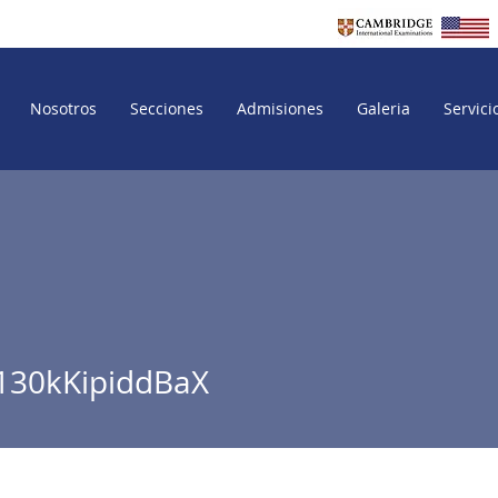
Nosotros
Secciones
Admisiones
Galeria
Servici
KipiddBaX
130kKipiddBaX