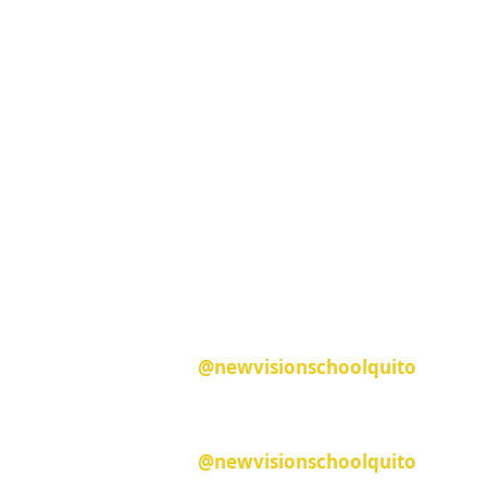
 NOSOTROS
AGENDA UNA CITA
SÍGUENOS
@newvisionschoolquito
08 y José
@newvisionschoolquito