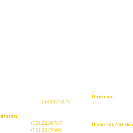
ONTACTO DIRECTO
ADMISIÓN ONLINE
TRABAJA CON
NTÁCTANOS
COMO LLEGAR
Dirección
lular Admisiones:
0984371825
Antonio Román Oe9-1
Peñaherrera esquina
léfonos
Urb. San Fernando
nvencional 1:
(02) 2256
757
Horario de Atención
nvencional 2:
(02)
2273508
Lunes a Viernes