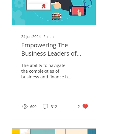
24 jun 2024
∙
2
min
Empowering The
Business Leaders of
Tomorrow
The ability to navigate
the complexities of
business and finance has
become an invaluable
asset for personal and
professional success in...
600
312
2