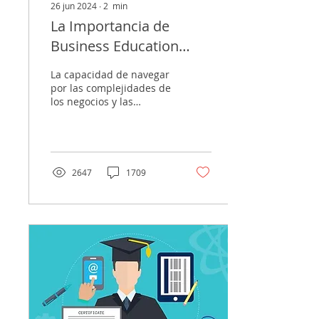
26 jun 2024
∙
2
min
La Importancia de
Business Education
(Educación Financiera)
La capacidad de navegar
en los Colegios
por las complejidades de
los negocios y las
finanzas se ha convertido
en un activo invaluable
para el éxito...
2647
1709