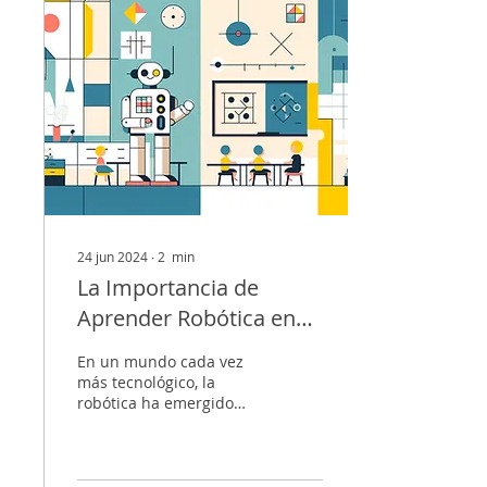
24 jun 2024
∙
2
min
La Importancia de
Aprender Robótica en
Quito
En un mundo cada vez
más tecnológico, la
robótica ha emergido
como una herramienta
educativa esencial que
no solo fascina a los...